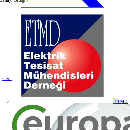
Sanayi Ortağı
7
Geri dön Ürünler
ETMD