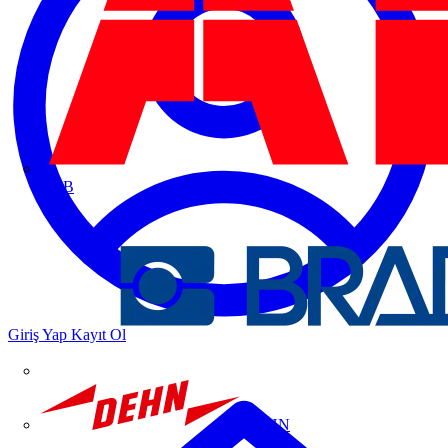
ABB
Giriş Yap
Kayıt Ol
DEHN