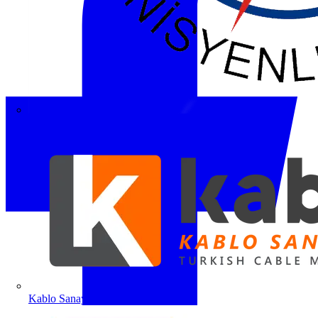
ETO
Kablo Sanayicileri Derneği