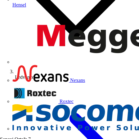
Hensel
Ledvance
Nexans
Roxtec