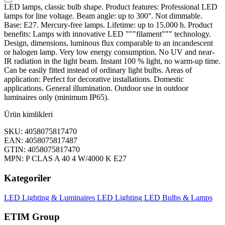
LED lamps, classic bulb shape. Product features: Professional LED
lamps for line voltage. Beam angle: up to 300°. Not dimmable.
Base: E27. Mercury-free lamps. Lifetime: up to 15,000 h. Product
benefits: Lamps with innovative LED """filament""" technology.
Design, dimensions, luminous flux comparable to an incandescent
or halogen lamp. Very low energy consumption. No UV and near-
IR radiation in the light beam. Instant 100 % light, no warm-up time.
Can be easily fitted instead of ordinary light bulbs. Areas of
application: Perfect for decorative installations. Domestic
applications. General illumination. Outdoor use in outdoor
luminaires only (minimum IP65).
Ürün kimlikleri
SKU: 4058075817470
EAN: 4058075817487
GTIN: 4058075817470
MPN: P CLAS A 40 4 W/4000 K E27
Kategoriler
LED Lighting & Luminaires
LED Lighting
LED Bulbs & Lamps
ETIM Group