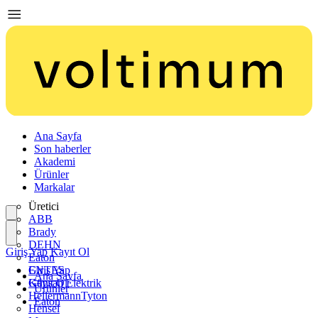
Ana Sayfa
Son haberler
Akademi
Ürünler
Markalar
Üretici
ABB
Brady
DEHN
Giriş Yap
Kayıt Ol
Eaton
ENTES
Giriş Yap
Ana Sayfa
Günsan Elektrik
Kayıt Ol
Ürünler
HellermannTyton
Eaton
Hensel