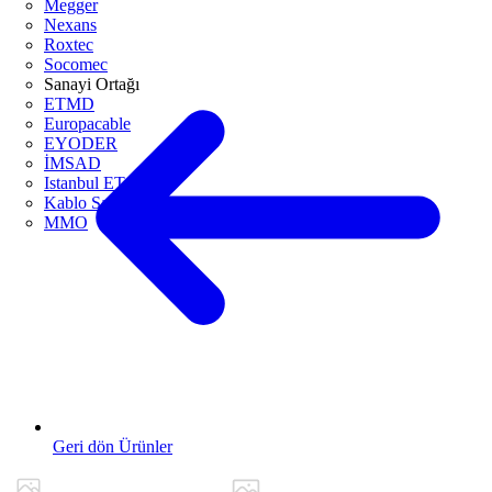
Megger
Nexans
Roxtec
Socomec
Sanayi Ortağı
ETMD
Europacable
EYODER
İMSAD
Istanbul ETO
Kablo Sanayicileri Derneği
MMO
Geri dön Ürünler