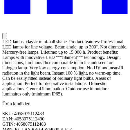
LED lamps, classic mini-ball shape. Product features: Professional
LED lamps for line voltage. Beam angle: up to 300°. Not dimmable.
Mercury-free lamps. Lifetime: up to 15,000 h. Product benefits:
Lamps with innovative LED """filament""" technology. Design,
dimensions, luminous flux comparable to an incandescent or
halogen lamp. Very low energy consumption. No UV and near-IR
radiation in the light beam. Instant 100 % light, no warm-up time.
Can be easily fitted instead of ordinary light bulbs. Areas of
application: Perfect for decorative installations. Domestic
applications. General illumination. Outdoor use in outdoor
luminaires only (minimum IP65).
Ürün kimlikleri
SKU: 4058075112483
EAN: 4058075112490
GTIN: 4058075112483
MPN: P CLAS P 40 4 W/4000 K E14