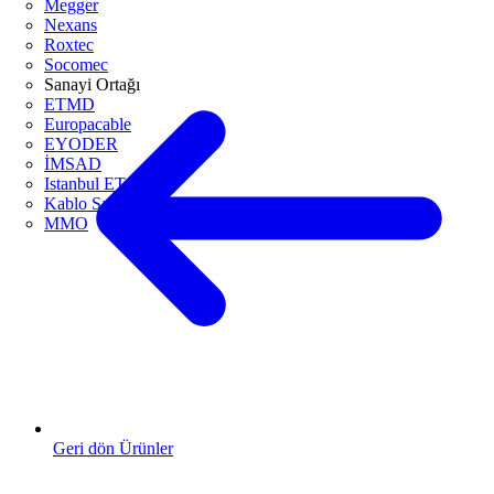
Megger
Nexans
Roxtec
Socomec
Sanayi Ortağı
ETMD
Europacable
EYODER
İMSAD
Istanbul ETO
Kablo Sanayicileri Derneği
MMO
Geri dön Ürünler