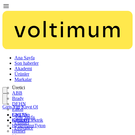
Ana Sayfa
Son haberler
Akademi
Ürünler
Markalar
Üretici
ABB
Brady
DEHN
Giriş Yap
Kayıt Ol
Eaton
ENTES
Giriş Yap
Ana Sayfa
Günsan Elektrik
Kayıt Ol
Ürünler
HellermannTyton
Ledvance
Hensel