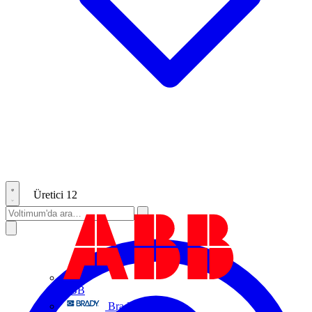
Üretici
12
ABB
Brady