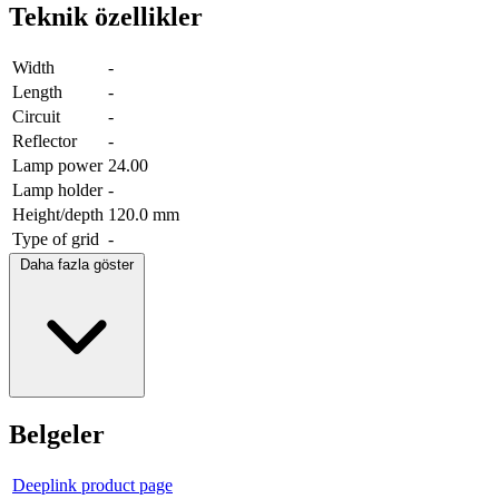
Teknik özellikler
Width
-
Length
-
Circuit
-
Reflector
-
Lamp power
24.00
Lamp holder
-
Height/depth
120.0 mm
Type of grid
-
Daha fazla göster
Belgeler
Deeplink product page