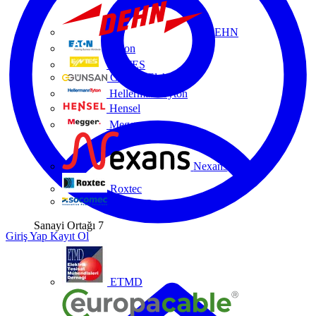
DEHN
Eaton
ENTES
Günsan Elektrik
HellermannTyton
Hensel
Megger
Nexans
Roxtec
Socomec
Sanayi Ortağı
7
Giriş Yap
Kayıt Ol
ETMD