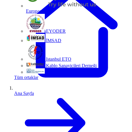
Europacable
EYODER
İMSAD
Istanbul ETO
Kablo Sanayicileri Derneği
MMO
Tüm ortaklar
Ana Sayfa