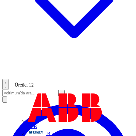
Üretici
12
ABB
Brady