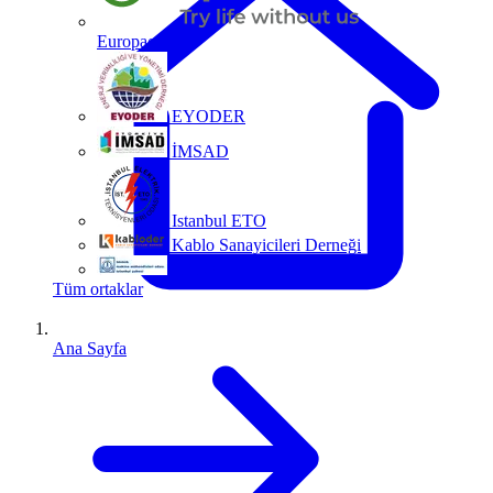
Europacable
EYODER
İMSAD
Istanbul ETO
Kablo Sanayicileri Derneği
MMO
Tüm ortaklar
Ana Sayfa