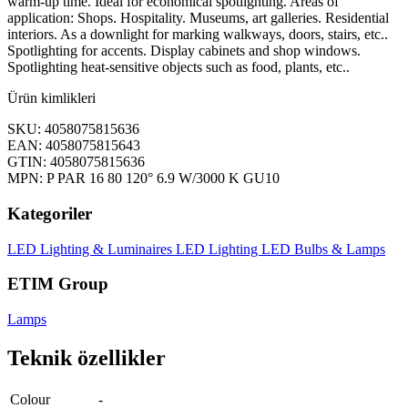
warm-up time. Ideal for economical spotlighting. Areas of
application: Shops. Hospitality. Museums, art galleries. Residential
interiors. As a downlight for marking walkways, doors, stairs, etc..
Spotlighting for accents. Display cabinets and shop windows.
Spotlighting heat-sensitive objects such as food, plants, etc..
Ürün kimlikleri
SKU: 4058075815636
EAN: 4058075815643
GTIN: 4058075815636
MPN: P PAR 16 80 120° 6.9 W/3000 K GU10
Kategoriler
LED Lighting & Luminaires
LED Lighting
LED Bulbs & Lamps
ETIM Group
Lamps
Teknik özellikler
Colour
-