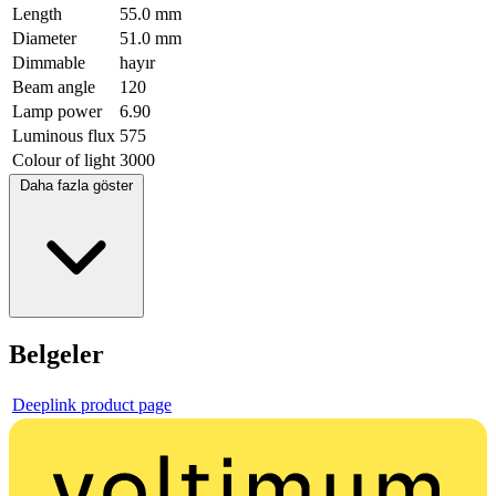
Length
55.0 mm
Diameter
51.0 mm
Dimmable
hayır
Beam angle
120
Lamp power
6.90
Luminous flux
575
Colour of light
3000
Daha fazla göster
Belgeler
Deeplink product page