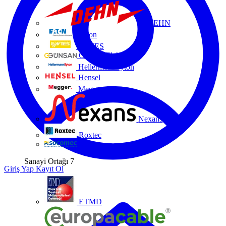
DEHN
Eaton
ENTES
Günsan Elektrik
HellermannTyton
Hensel
Megger
Nexans
Roxtec
Socomec
Sanayi Ortağı
7
Giriş Yap
Kayıt Ol
ETMD