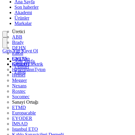
Ana Sayfa
Son haberler
Akademi
Ürünler
Markalar
Üretici
ABB
Brady
DEHN
Giriş Yap
Kayıt Ol
Eaton
ENTES
Giriş Yap
Ana Sayfa
Günsan Elektrik
Kayıt Ol
Ürünler
HellermannTyton
Eaton
Hensel
Megger
Nexans
Roxtec
Socomec
Sanayi Ortağı
ETMD
Europacable
EYODER
İMSAD
Istanbul ETO
Kablo Sanayicileri Derneği