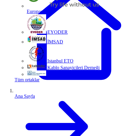
Europacable
EYODER
İMSAD
Istanbul ETO
Kablo Sanayicileri Derneği
MMO
Tüm ortaklar
Ana Sayfa