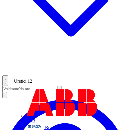
Üretici
12
ABB
Brady