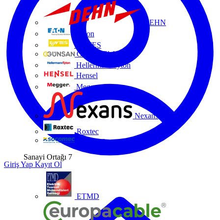
DEHN
Eaton
ENTES
Günsan Elektrik
HellermannTyton
Hensel
Megger
Nexans
Roxtec
Socomec
Sanayi Ortağı
7
Giriş Yap
Kayıt Ol
ETMD