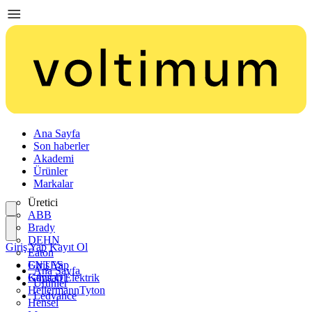
Ana Sayfa
Son haberler
Akademi
Ürünler
Markalar
Üretici
ABB
Brady
DEHN
Giriş Yap
Kayıt Ol
Eaton
ENTES
Giriş Yap
Ana Sayfa
Günsan Elektrik
Kayıt Ol
Ürünler
HellermannTyton
Ledvance
Hensel