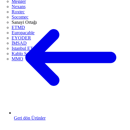
Megger
Nexans
Roxtec
Socomec
Sanayi Ortağı
ETMD
Europacable
EYODER
İMSAD
Istanbul ETO
Kablo Sanayicileri Derneği
MMO
Geri dön Ürünler