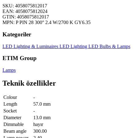
SKU: 4058075812017
EAN: 4058075812024
GTIN: 4058075812017
MPN: P PIN 28 300° 2.4 W/2700 K GY6.35
Kategoriler
LED Lighting & Luminaires
LED Lighting
LED Bulbs & Lamps
ETIM Group
Lamps
Teknik özellikler
Colour
-
Length
57.0 mm
Socket
-
Diameter
13.0 mm
Dimmable
hayır
Beam angle
300.00
Lamp power
2.40