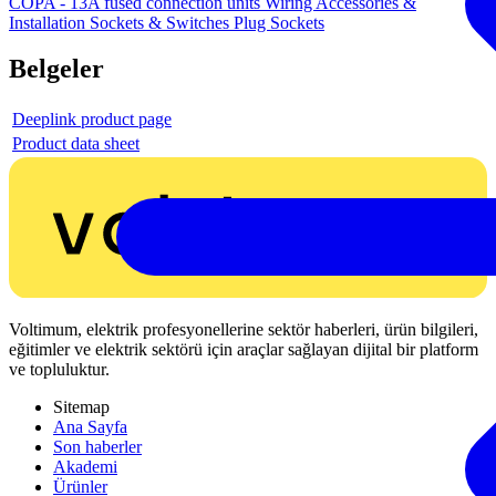
COPA - 13A fused connection units
Wiring Accessories &
Installation
Sockets & Switches
Plug Sockets
Belgeler
Deeplink product page
Product data sheet
Voltimum, elektrik profesyonellerine sektör haberleri, ürün bilgileri,
eğitimler ve elektrik sektörü için araçlar sağlayan dijital bir platform
ve topluluktur.
Sitemap
Ana Sayfa
Son haberler
Akademi
Ürünler