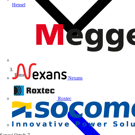
Hensel
Eaton
Nexans
Roxtec