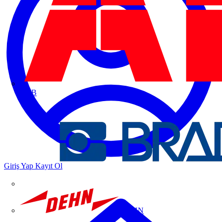
ABB
Giriş Yap
Kayıt Ol
DEHN