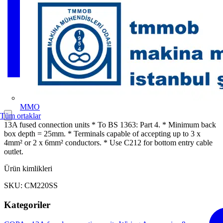
MMO
Tüm ortaklar
13A fused connection units * To BS 1363: Part 4. * Minimum back
box depth = 25mm. * Terminals capable of accepting up to 3 x
4mm² or 2 x 6mm² conductors. * Use C212 for bottom entry cable
outlet.
Ürün kimlikleri
SKU: CM220SS
Kategoriler