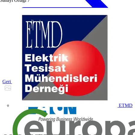
Sanayi Ortağı
7
Geri dön Ürünler
ETMD