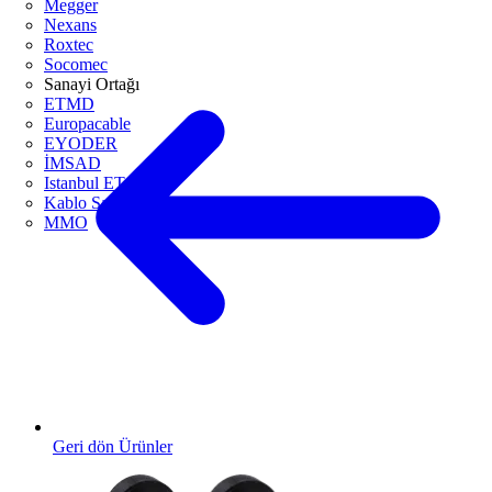
Megger
Nexans
Roxtec
Socomec
Sanayi Ortağı
ETMD
Europacable
EYODER
İMSAD
Istanbul ETO
Kablo Sanayicileri Derneği
MMO
Geri dön Ürünler