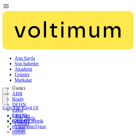
Ana Sayfa
Son haberler
Akademi
Ürünler
Markalar
Üretici
ABB
Brady
DEHN
Giriş Yap
Kayıt Ol
Eaton
ENTES
Giriş Yap
Ana Sayfa
Günsan Elektrik
Kayıt Ol
Ürünler
HellermannTyton
ABB
Hensel