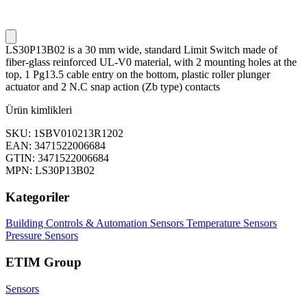
LS30P13B02 is a 30 mm wide, standard Limit Switch made of
fiber-glass reinforced UL-V0 material, with 2 mounting holes at the
top, 1 Pg13.5 cable entry on the bottom, plastic roller plunger
actuator and 2 N.C snap action (Zb type) contacts
Ürün kimlikleri
SKU: 1SBV010213R1202
EAN: 3471522006684
GTIN: 3471522006684
MPN: LS30P13B02
Kategoriler
Building Controls & Automation
Sensors
Temperature Sensors
Pressure Sensors
ETIM Group
Sensors