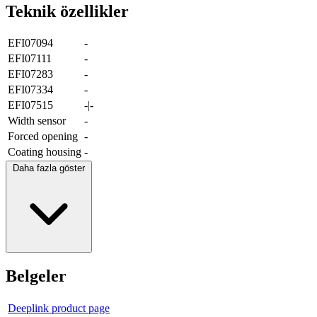
Teknik özellikler
EFI07094
-
EFI07111
-
EFI07283
-
EFI07334
-
EFI07515
-|-
Width sensor
-
Forced opening
-
Coating housing
-
Daha fazla göster
Belgeler
Deeplink product page