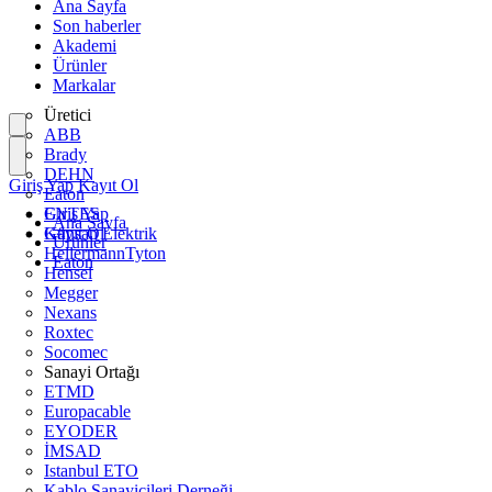
Ana Sayfa
Son haberler
Akademi
Ürünler
Markalar
Üretici
ABB
Brady
DEHN
Giriş Yap
Kayıt Ol
Eaton
ENTES
Giriş Yap
Ana Sayfa
Günsan Elektrik
Kayıt Ol
Ürünler
HellermannTyton
Eaton
Hensel
Megger
Nexans
Roxtec
Socomec
Sanayi Ortağı
ETMD
Europacable
EYODER
İMSAD
Istanbul ETO
Kablo Sanayicileri Derneği