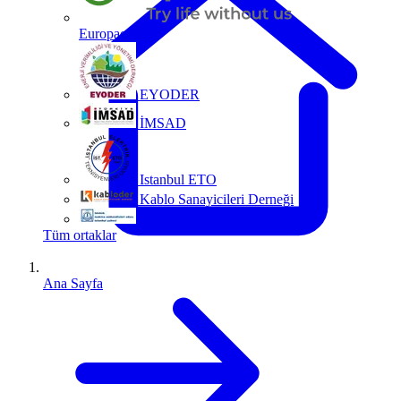
Europacable
EYODER
İMSAD
Istanbul ETO
Kablo Sanayicileri Derneği
MMO
Tüm ortaklar
Ana Sayfa