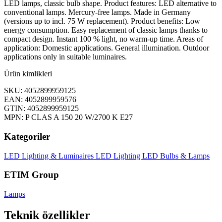
LED lamps, classic bulb shape. Product features: LED alternative to
conventional lamps. Mercury-free lamps. Made in Germany
(versions up to incl. 75 W replacement). Product benefits: Low
energy consumption. Easy replacement of classic lamps thanks to
compact design. Instant 100 % light, no warm-up time. Areas of
application: Domestic applications. General illumination. Outdoor
applications only in suitable luminaires.
Ürün kimlikleri
SKU: 4052899959125
EAN: 4052899959576
GTIN: 4052899959125
MPN: P CLAS A 150 20 W/2700 K E27
Kategoriler
LED Lighting & Luminaires
LED Lighting
LED Bulbs & Lamps
ETIM Group
Lamps
Teknik özellikler