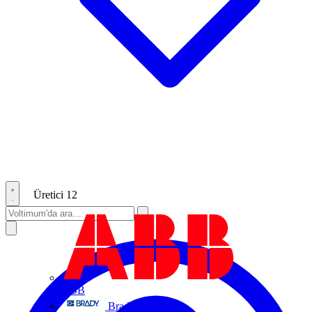
Üretici
12
ABB
Brady