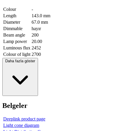
Colour
-
Length
143.0 mm
Diameter
67.0 mm
Dimmable
hayır
Beam angle
200
Lamp power
20.00
Luminous flux
2452
Colour of light
2700
Daha fazla göster
Belgeler
Deeplink product page
Light cone diagram