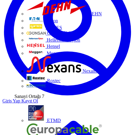
DEHN
Eaton
ENTES
Günsan Elektrik
HellermannTyton
Hensel
Megger
Nexans
Roxtec
Socomec
Sanayi Ortağı
7
Giriş Yap
Kayıt Ol
ETMD