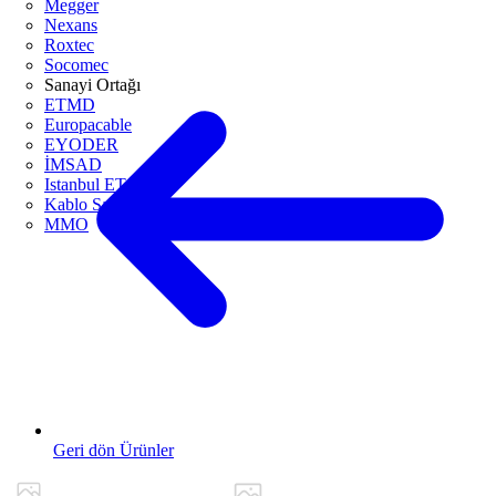
Megger
Nexans
Roxtec
Socomec
Sanayi Ortağı
ETMD
Europacable
EYODER
İMSAD
Istanbul ETO
Kablo Sanayicileri Derneği
MMO
Geri dön Ürünler