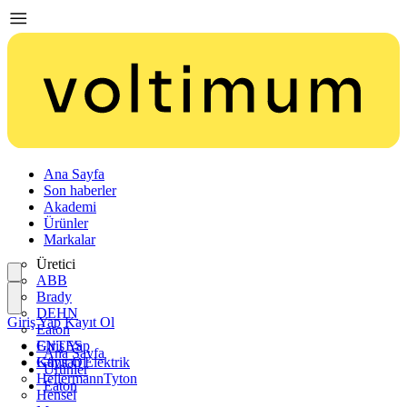
Ana Sayfa
Son haberler
Akademi
Ürünler
Markalar
Üretici
ABB
Brady
DEHN
Giriş Yap
Kayıt Ol
Eaton
ENTES
Giriş Yap
Ana Sayfa
Günsan Elektrik
Kayıt Ol
Ürünler
HellermannTyton
Eaton
Hensel