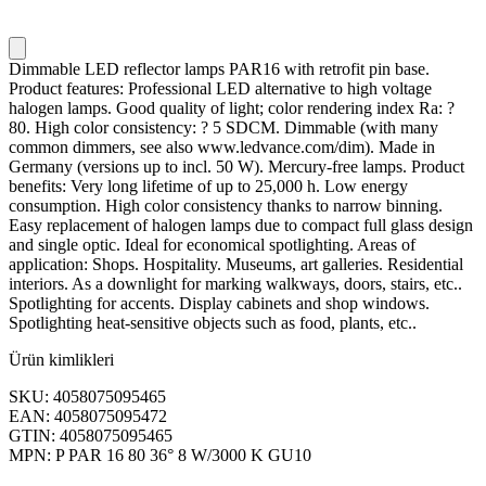
Dimmable LED reflector lamps PAR16 with retrofit pin base.
Product features: Professional LED alternative to high voltage
halogen lamps. Good quality of light; color rendering index Ra: ?
80. High color consistency: ? 5 SDCM. Dimmable (with many
common dimmers, see also www.ledvance.com/dim). Made in
Germany (versions up to incl. 50 W). Mercury-free lamps. Product
benefits: Very long lifetime of up to 25,000 h. Low energy
consumption. High color consistency thanks to narrow binning.
Easy replacement of halogen lamps due to compact full glass design
and single optic. Ideal for economical spotlighting. Areas of
application: Shops. Hospitality. Museums, art galleries. Residential
interiors. As a downlight for marking walkways, doors, stairs, etc..
Spotlighting for accents. Display cabinets and shop windows.
Spotlighting heat-sensitive objects such as food, plants, etc..
Ürün kimlikleri
SKU: 4058075095465
EAN: 4058075095472
GTIN: 4058075095465
MPN: P PAR 16 80 36° 8 W/3000 K GU10