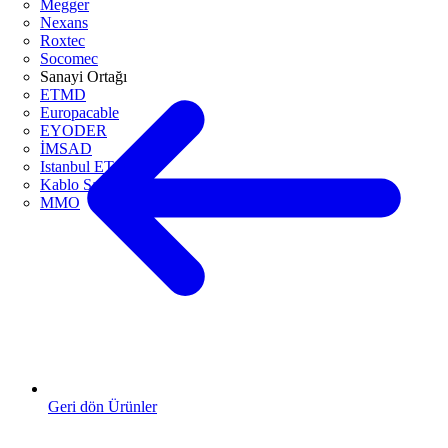
Megger
Nexans
Roxtec
Socomec
Sanayi Ortağı
ETMD
Europacable
EYODER
İMSAD
Istanbul ETO
Kablo Sanayicileri Derneği
MMO
Geri dön Ürünler