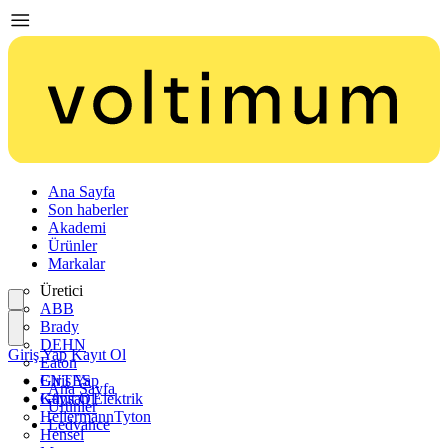
Ana Sayfa
Son haberler
Akademi
Ürünler
Markalar
Üretici
ABB
Brady
DEHN
Giriş Yap
Kayıt Ol
Eaton
ENTES
Giriş Yap
Ana Sayfa
Günsan Elektrik
Kayıt Ol
Ürünler
HellermannTyton
Ledvance
Hensel