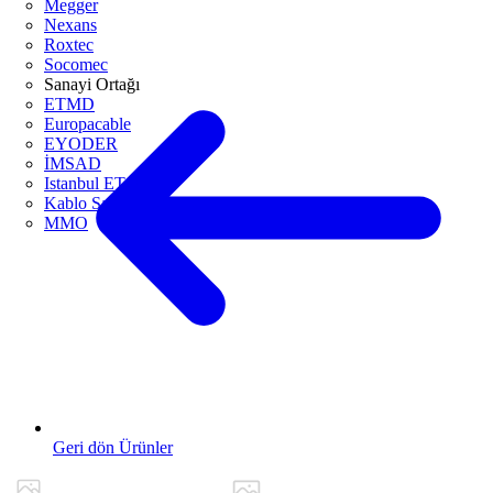
Megger
Nexans
Roxtec
Socomec
Sanayi Ortağı
ETMD
Europacable
EYODER
İMSAD
Istanbul ETO
Kablo Sanayicileri Derneği
MMO
Geri dön Ürünler