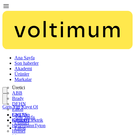
Ana Sayfa
Son haberler
Akademi
Ürünler
Markalar
Üretici
ABB
Brady
DEHN
Giriş Yap
Kayıt Ol
Eaton
ENTES
Giriş Yap
Ana Sayfa
Günsan Elektrik
Kayıt Ol
Ürünler
HellermannTyton
Eaton
Hensel