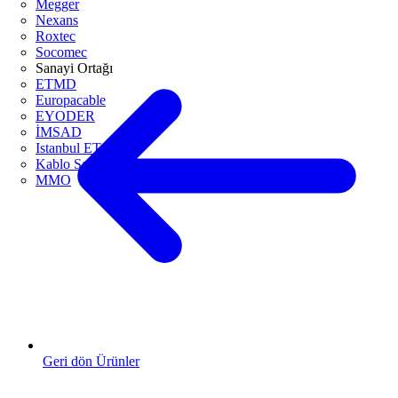
Megger
Nexans
Roxtec
Socomec
Sanayi Ortağı
ETMD
Europacable
EYODER
İMSAD
Istanbul ETO
Kablo Sanayicileri Derneği
MMO
Geri dön Ürünler