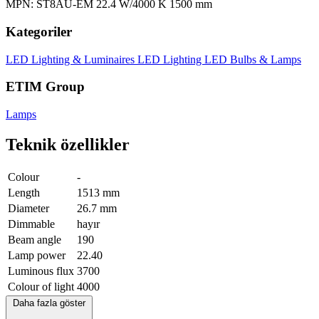
MPN: ST8AU-EM 22.4 W/4000 K 1500 mm
Kategoriler
LED Lighting & Luminaires
LED Lighting
LED Bulbs & Lamps
ETIM Group
Lamps
Teknik özellikler
Colour
-
Length
1513 mm
Diameter
26.7 mm
Dimmable
hayır
Beam angle
190
Lamp power
22.40
Luminous flux
3700
Colour of light
4000
Daha fazla göster