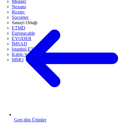
Megger
Nexans
Roxtec
Socomec
Sanayi Ortağı
ETMD
Europacable
EYODER
İMSAD
Istanbul ETO
Kablo Sanayicileri Derneği
MMO
Geri dön Ürünler