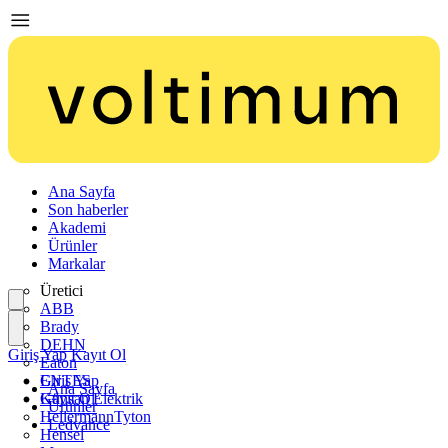
Ana Sayfa
Son haberler
Akademi
Ürünler
Markalar
Üretici
ABB
Brady
DEHN
Giriş Yap
Kayıt Ol
Eaton
ENTES
Giriş Yap
Ana Sayfa
Günsan Elektrik
Kayıt Ol
Ürünler
HellermannTyton
Ledvance
Hensel