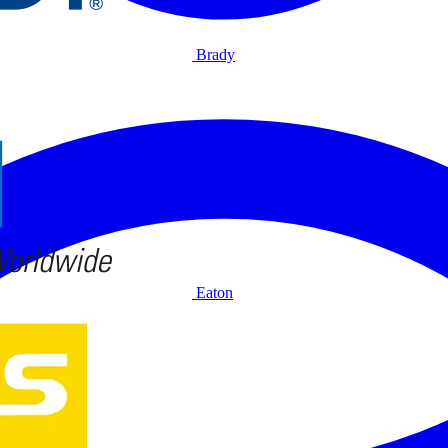
Brady
Eaton