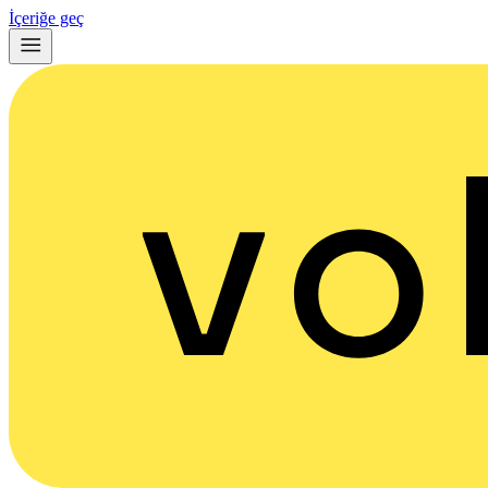
İçeriğe geç