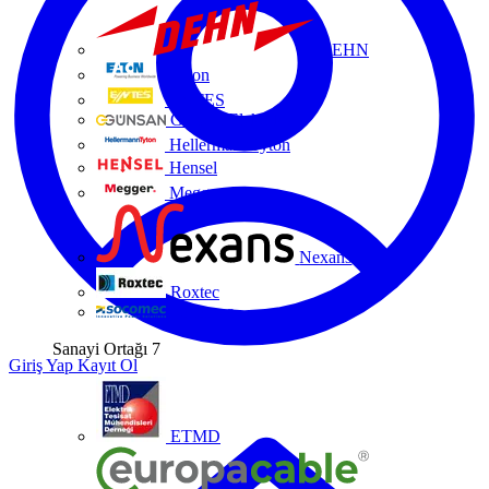
DEHN
Eaton
ENTES
Günsan Elektrik
HellermannTyton
Hensel
Megger
Nexans
Roxtec
Socomec
Sanayi Ortağı
7
Giriş Yap
Kayıt Ol
ETMD