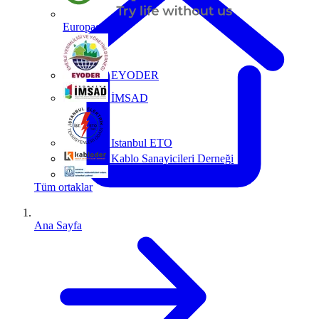
Europacable
EYODER
İMSAD
Istanbul ETO
Kablo Sanayicileri Derneği
MMO
Tüm ortaklar
Ana Sayfa