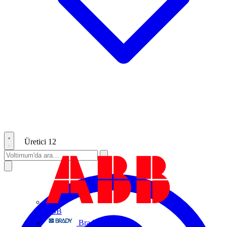
Üretici
12
ABB
Brady