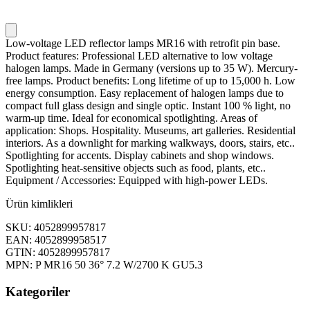
Low-voltage LED reflector lamps MR16 with retrofit pin base.
Product features: Professional LED alternative to low voltage
halogen lamps. Made in Germany (versions up to 35 W). Mercury-
free lamps. Product benefits: Long lifetime of up to 15,000 h. Low
energy consumption. Easy replacement of halogen lamps due to
compact full glass design and single optic. Instant 100 % light, no
warm-up time. Ideal for economical spotlighting. Areas of
application: Shops. Hospitality. Museums, art galleries. Residential
interiors. As a downlight for marking walkways, doors, stairs, etc..
Spotlighting for accents. Display cabinets and shop windows.
Spotlighting heat-sensitive objects such as food, plants, etc..
Equipment / Accessories: Equipped with high-power LEDs.
Ürün kimlikleri
SKU: 4052899957817
EAN: 4052899958517
GTIN: 4052899957817
MPN: P MR16 50 36° 7.2 W/2700 K GU5.3
Kategoriler