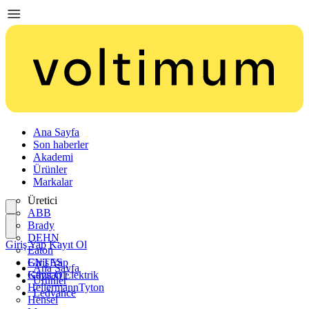
Ana Sayfa
Son haberler
Akademi
Ürünler
Markalar
Üretici
ABB
Brady
DEHN
Giriş Yap
Kayıt Ol
Eaton
ENTES
Giriş Yap
Ana Sayfa
Günsan Elektrik
Kayıt Ol
Ürünler
HellermannTyton
Ledvance
Hensel