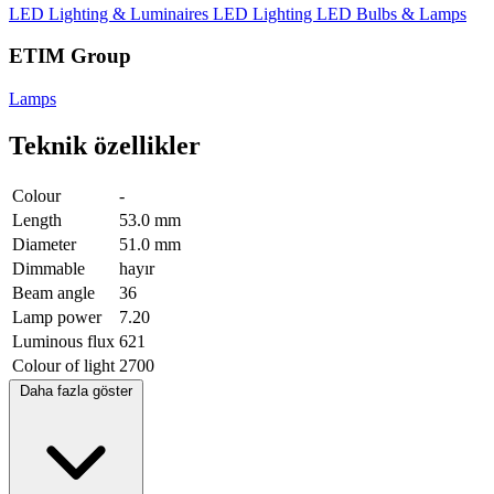
LED Lighting & Luminaires
LED Lighting
LED Bulbs & Lamps
ETIM Group
Lamps
Teknik özellikler
Colour
-
Length
53.0 mm
Diameter
51.0 mm
Dimmable
hayır
Beam angle
36
Lamp power
7.20
Luminous flux
621
Colour of light
2700
Daha fazla göster