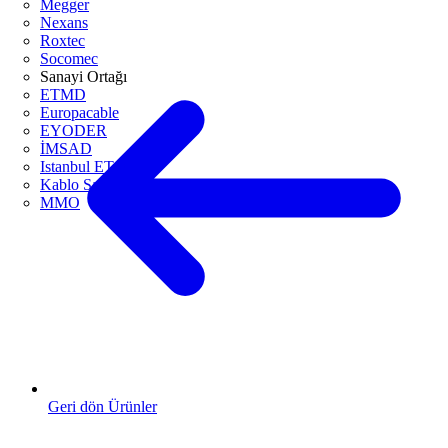
Megger
Nexans
Roxtec
Socomec
Sanayi Ortağı
ETMD
Europacable
EYODER
İMSAD
Istanbul ETO
Kablo Sanayicileri Derneği
MMO
Geri dön Ürünler