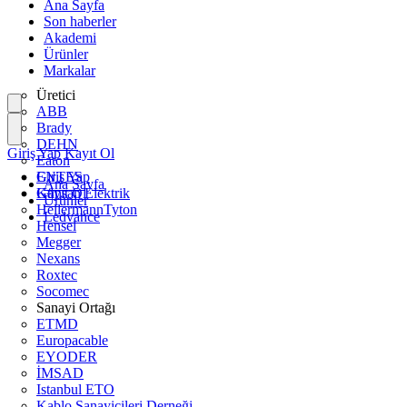
Ana Sayfa
Son haberler
Akademi
Ürünler
Markalar
Üretici
ABB
Brady
DEHN
Giriş Yap
Kayıt Ol
Eaton
ENTES
Giriş Yap
Ana Sayfa
Günsan Elektrik
Kayıt Ol
Ürünler
HellermannTyton
Ledvance
Hensel
Megger
Nexans
Roxtec
Socomec
Sanayi Ortağı
ETMD
Europacable
EYODER
İMSAD
Istanbul ETO
Kablo Sanayicileri Derneği