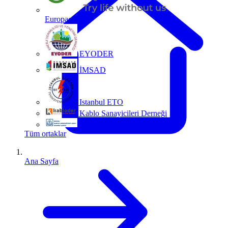
Europacable
EYODER
İMSAD
Istanbul ETO
Kablo Sanayicileri Derneği
MMO
Tüm ortaklar
Ana Sayfa