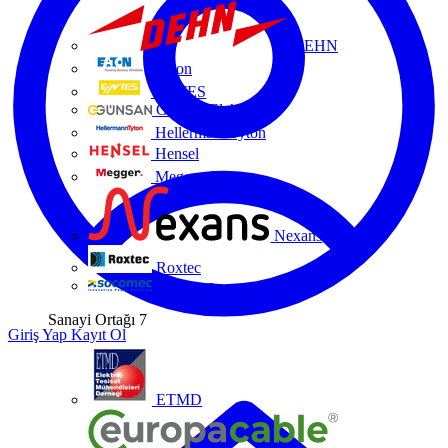
DEHN
Eaton
ENTES
Günsan Elektrik
HellermannTyton
Hensel
Megger
Nexans
Roxtec
Socomec
Sanayi Ortağı
7
Giriş Yap
Kayıt Ol
ETMD