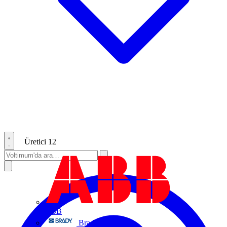
Üretici
12
ABB
Brady