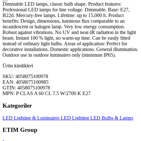
Dimmable LED lamps, classic bulb shape. Product features:
Professional LED lamps for line voltage. Dimmable. Base: E27,
B22d. Mercury-free lamps. Lifetime: up to 15,000 h. Product
benefits: Design, dimensions, luminous flux comparable to an
incandescent or halogen lamp. Very low energy consumption.
Robust against vibrations. No UV and near-IR radiation in the light
beam. Instant 100 % light, no warm-up time. Can be easily fitted
instead of ordinary light bulbs. Areas of application: Perfect for
decorative installations. Domestic applications. General illumination.
Outdoor use in outdoor luminaires only (minimum IP65).
Ürün kimlikleri
SKU: 4058075100978
EAN: 4058075100985
GTIN: 4058075100978
MPN: P CLAS A 60 CL 7.5 W/2700 K E27
Kategoriler
LED Lighting & Luminaires
LED Lighting
LED Bulbs & Lamps
ETIM Group