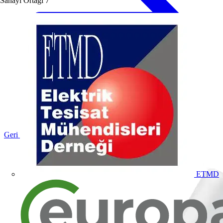
Sanayi Ortağı
7
Geri dön Ürünler
ETMD