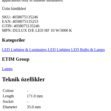
applications only in suitable luminaires.
Ürün kimlikleri
SKU: 4058075135246
EAN: 4058075135253
GTIN: 4058075135246
MPN: DULUX D/E LED HF 10 W/3000 K
Kategoriler
LED Lighting & Luminaires
LED Lighting
LED Bulbs & Lamps
ETIM Group
Lamps
Teknik özellikler
Colour
-
Length
171.0 mm
Socket
-
Diameter
35.0 mm