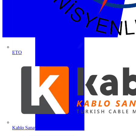
ETO
Kablo Sanayicileri Derneği