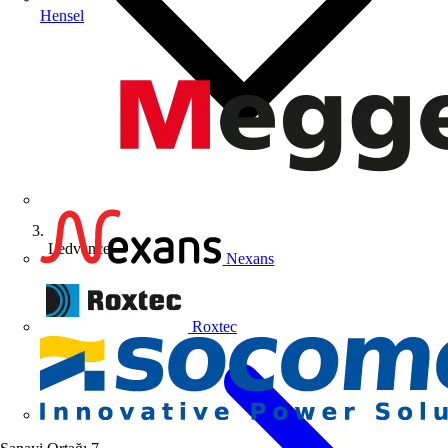
Hensel
Ledvance
Nexans
Roxtec