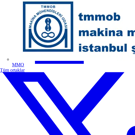
MMO
Tüm ortaklar