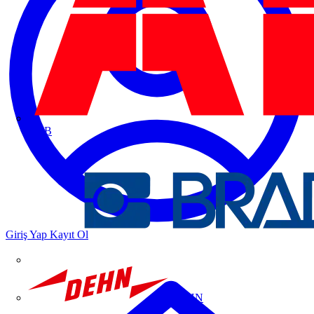
ABB
Giriş Yap
Kayıt Ol
DEHN