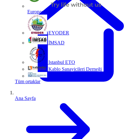
Europacable
EYODER
İMSAD
Istanbul ETO
Kablo Sanayicileri Derneği
MMO
Tüm ortaklar
Ana Sayfa