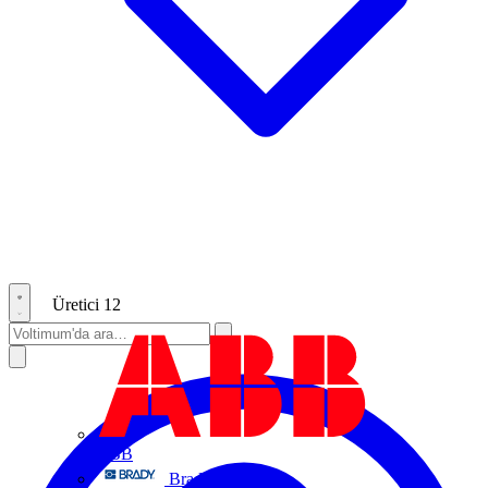
Üretici
12
ABB
Brady