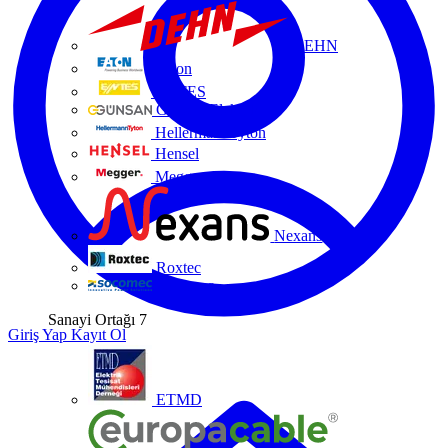
DEHN
Eaton
ENTES
Günsan Elektrik
HellermannTyton
Hensel
Megger
Nexans
Roxtec
Socomec
Sanayi Ortağı
7
Giriş Yap
Kayıt Ol
ETMD