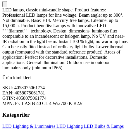
LED lamps, classic mini-candle shape. Product features:
Professional LED lamps for line voltage. Beam angle: up to 300°.
Not dimmable. Base: E14. Mercury-free lamps. Lifetime: up to
15,000 h. Product benefits: Lamps with innovative LED
"""filament""" technology. Design, dimensions, luminous flux
comparable to an incandescent or halogen lamp. No UV and near-
IR radiation in the light beam. Instant 100 % light, no warm-up time.
Can be easily fitted instead of ordinary light bulbs. Lower thermal
output (compared with the standard reference product). Areas of
application: Perfect for decorative installations. Domestic
applications. General illumination. Outdoor use in outdoor
luminaires only (minimum IP65).
Ürün kimlikleri
SKU: 4058075061774
EAN: 4058075061781
GTIN: 4058075061774
MPN: P CLAS B 40 CL 4 W/2700 K B22d
Kategoriler
LED Lighting & Luminaires
LED Lighting
LED Bulbs & Lamps