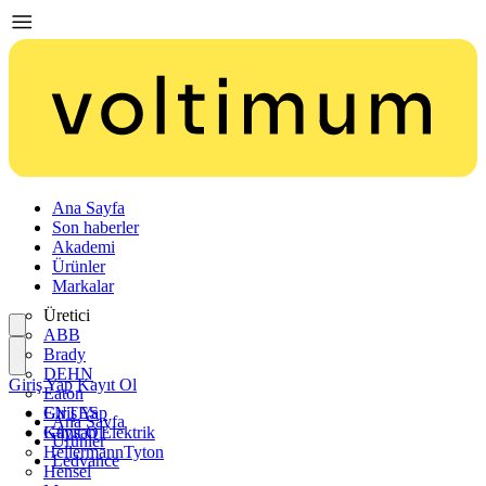
Ana Sayfa
Son haberler
Akademi
Ürünler
Markalar
Üretici
ABB
Brady
DEHN
Giriş Yap
Kayıt Ol
Eaton
ENTES
Giriş Yap
Ana Sayfa
Günsan Elektrik
Kayıt Ol
Ürünler
HellermannTyton
Ledvance
Hensel