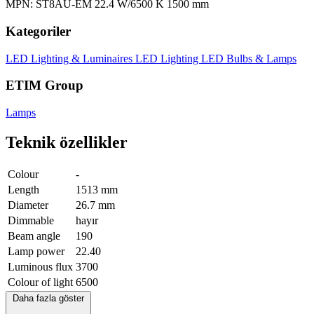
MPN: ST8AU-EM 22.4 W/6500 K 1500 mm
Kategoriler
LED Lighting & Luminaires
LED Lighting
LED Bulbs & Lamps
ETIM Group
Lamps
Teknik özellikler
Colour
-
Length
1513 mm
Diameter
26.7 mm
Dimmable
hayır
Beam angle
190
Lamp power
22.40
Luminous flux
3700
Colour of light
6500
Daha fazla göster