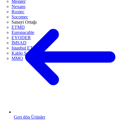
Megger
Nexans
Roxtec
Socomec
Sanayi Ortağı
ETMD
Europacable
EYODER
İMSAD
Istanbul ETO
Kablo Sanayicileri Derneği
MMO
Geri dön Ürünler