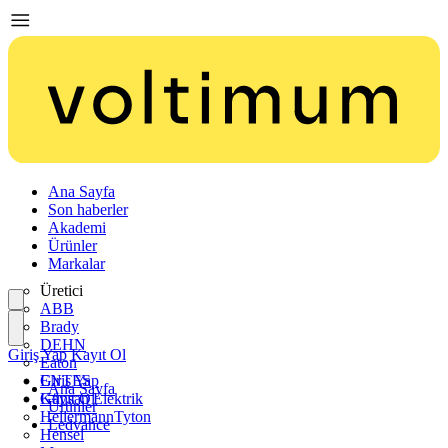
Ana Sayfa
Son haberler
Akademi
Ürünler
Markalar
Üretici
ABB
Brady
DEHN
Giriş Yap
Kayıt Ol
Eaton
ENTES
Giriş Yap
Ana Sayfa
Günsan Elektrik
Kayıt Ol
Ürünler
HellermannTyton
Ledvance
Hensel