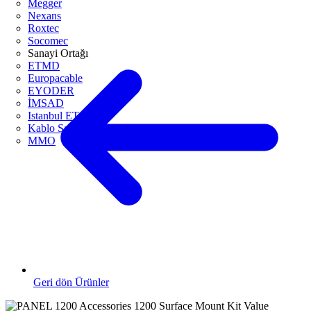
Megger
Nexans
Roxtec
Socomec
Sanayi Ortağı
ETMD
Europacable
EYODER
İMSAD
Istanbul ETO
Kablo Sanayicileri Derneği
MMO
Geri dön Ürünler