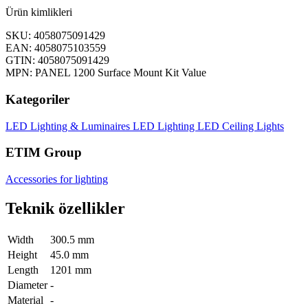
Ürün kimlikleri
SKU: 4058075091429
EAN: 4058075103559
GTIN: 4058075091429
MPN: PANEL 1200 Surface Mount Kit Value
Kategoriler
LED Lighting & Luminaires
LED Lighting
LED Ceiling Lights
ETIM Group
Accessories for lighting
Teknik özellikler
Width
300.5 mm
Height
45.0 mm
Length
1201 mm
Diameter
-
Material
-