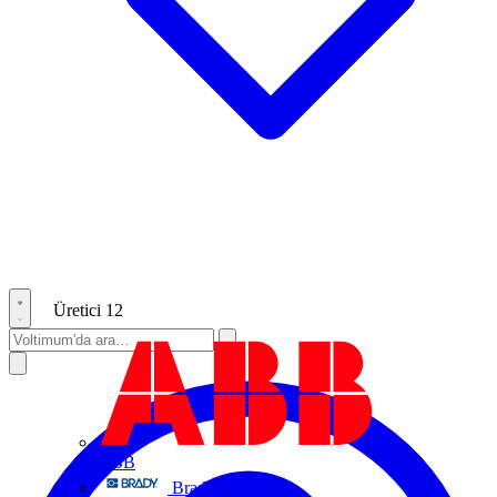
Üretici
12
ABB
Brady