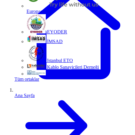
Europacable
EYODER
İMSAD
Istanbul ETO
Kablo Sanayicileri Derneği
MMO
Tüm ortaklar
Ana Sayfa