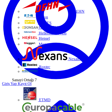
DEHN
Eaton
ENTES
Günsan Elektrik
HellermannTyton
Hensel
Megger
Nexans
Roxtec
Socomec
Sanayi Ortağı
7
Giriş Yap
Kayıt Ol
ETMD