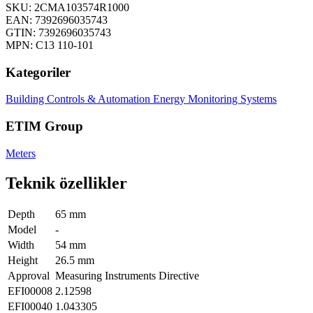
SKU: 2CMA103574R1000
EAN: 7392696035743
GTIN: 7392696035743
MPN: C13 110-101
Kategoriler
Building Controls & Automation
Energy Monitoring Systems
ETIM Group
Meters
Teknik özellikler
Depth
65 mm
Model
-
Width
54 mm
Height
26.5 mm
Approval
Measuring Instruments Directive
EFI00008
2.12598
EFI00040
1.043305