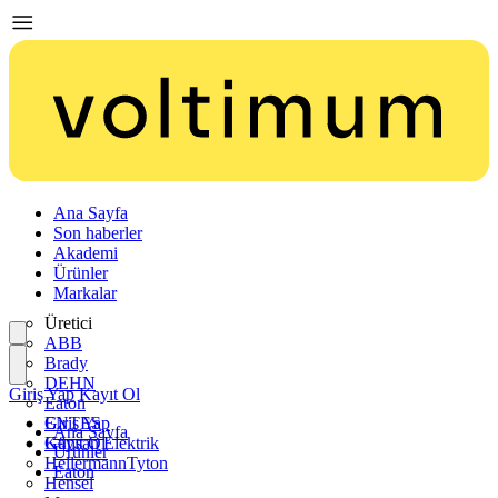
Ana Sayfa
Son haberler
Akademi
Ürünler
Markalar
Üretici
ABB
Brady
DEHN
Giriş Yap
Kayıt Ol
Eaton
ENTES
Giriş Yap
Ana Sayfa
Günsan Elektrik
Kayıt Ol
Ürünler
HellermannTyton
Eaton
Hensel