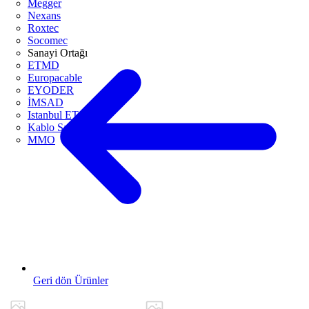
Megger
Nexans
Roxtec
Socomec
Sanayi Ortağı
ETMD
Europacable
EYODER
İMSAD
Istanbul ETO
Kablo Sanayicileri Derneği
MMO
Geri dön Ürünler