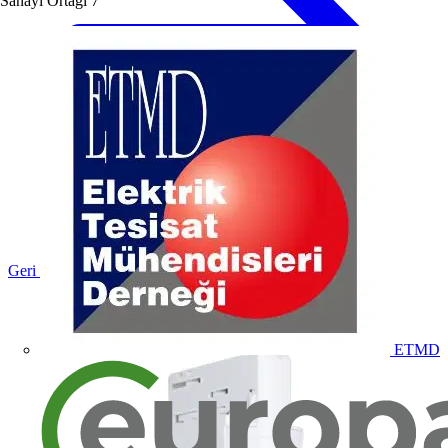
Sanayi Ortağı
7
Geri dön Ürünler
ETMD