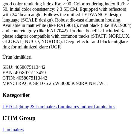
good color rendering index Ra: > 90. Color rendering index Ra9: >
50. Initial color consistency: ? 3 SDCM. Equipped with reflectors
with 24° beam angle. Follows the unified LEDVANCE design
language (SCALE design). Robust die-cast aluminum housing.
Available in matt white (like RAL9016), matt black (like RAL9004)
and concrete grey (like RAL7042). Product benefits: Included 3-
phase adapter compatible with common tracks (STAFF, NORLUX,
GLOBAL, NUCO, NORDIC). Deep reflector and black antiglare
ring for minimized glare (UGR
Ürün kimlikleri
SKU: 4058075113442
EAN: 4058075113459
GTIN: 4058075113442
MPN: TRACK SP D75 25 W 3000 K 90RA NFL WT
Kategoriler
LED Lighting & Luminaires
Luminaires
Indoor Luminaires
ETIM Group
Luminaires