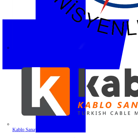
ETO
Kablo Sanayicileri Derneği