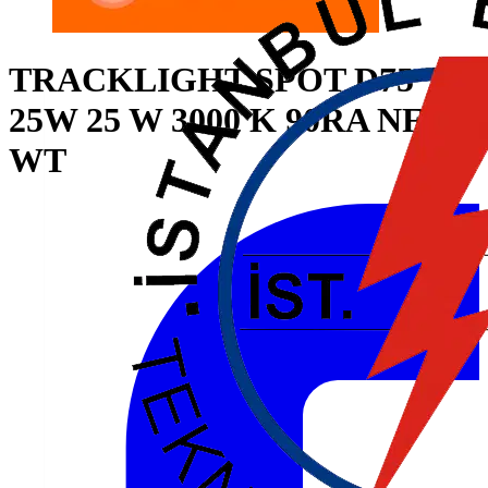
TRACKLIGHT SPOT D75
25W 25 W 3000 K 90RA NFL
WT