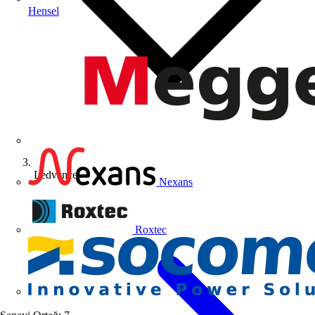
Hensel
Ledvance
Nexans
Roxtec