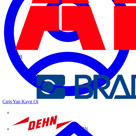
ABB
Giriş Yap
Kayıt Ol
DEHN