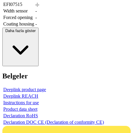
EFI07515
-|-
Width sensor
-
Forced opening
-
Coating housing
-
Daha fazla göster
Belgeler
Deeplink product page
Deeplink REACH
Instructions for use
Product data sheet
Declaration RoHS
Declaration DOC CE (Declaration of conformity CE)