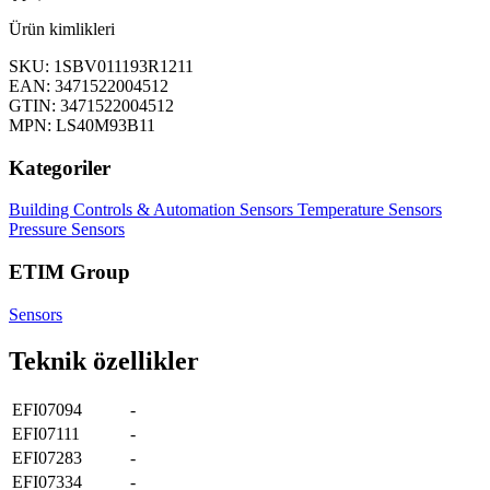
Ürün kimlikleri
SKU: 1SBV011193R1211
EAN: 3471522004512
GTIN: 3471522004512
MPN: LS40M93B11
Kategoriler
Building Controls & Automation
Sensors
Temperature Sensors
Pressure Sensors
ETIM Group
Sensors
Teknik özellikler
EFI07094
-
EFI07111
-
EFI07283
-
EFI07334
-