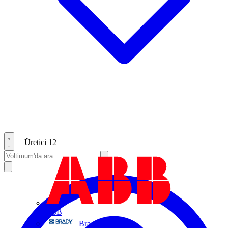
Üretici
12
ABB
Brady