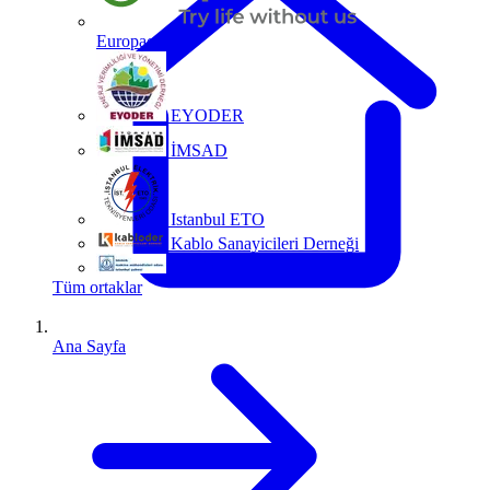
Europacable
EYODER
İMSAD
Istanbul ETO
Kablo Sanayicileri Derneği
MMO
Tüm ortaklar
Ana Sayfa