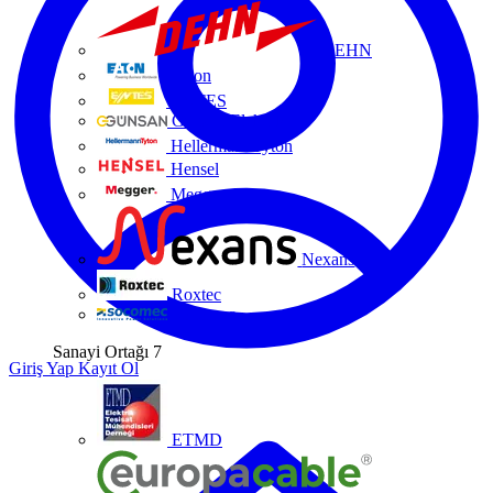
DEHN
Eaton
ENTES
Günsan Elektrik
HellermannTyton
Hensel
Megger
Nexans
Roxtec
Socomec
Sanayi Ortağı
7
Giriş Yap
Kayıt Ol
ETMD