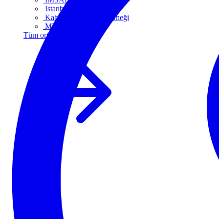
Istanbul ETO
Kablo Sanayicileri Derneği
MMO
Tüm ortaklar