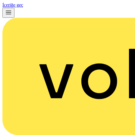
İçeriğe geç