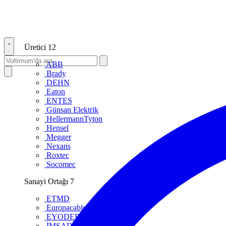
Üretici
12
ABB
Brady
DEHN
Eaton
ENTES
Günsan Elektrik
HellermannTyton
Hensel
Megger
Nexans
Roxtec
Socomec
Sanayi Ortağı
7
ETMD
Europacable
EYODER
İMSAD