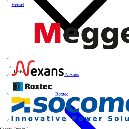
Hensel
Ledvance
Nexans
Roxtec