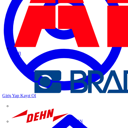
ABB
Giriş Yap
Kayıt Ol
DEHN