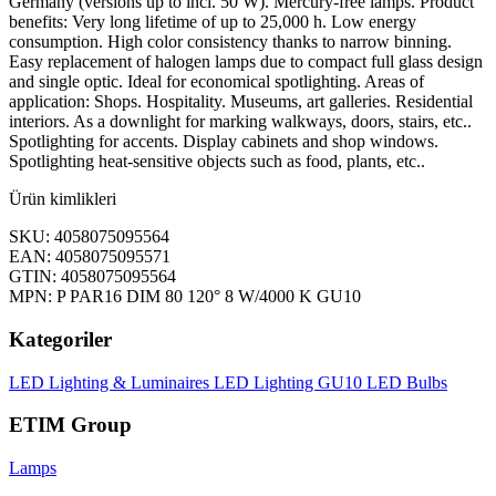
Germany (versions up to incl. 50 W). Mercury-free lamps. Product
benefits: Very long lifetime of up to 25,000 h. Low energy
consumption. High color consistency thanks to narrow binning.
Easy replacement of halogen lamps due to compact full glass design
and single optic. Ideal for economical spotlighting. Areas of
application: Shops. Hospitality. Museums, art galleries. Residential
interiors. As a downlight for marking walkways, doors, stairs, etc..
Spotlighting for accents. Display cabinets and shop windows.
Spotlighting heat-sensitive objects such as food, plants, etc..
Ürün kimlikleri
SKU: 4058075095564
EAN: 4058075095571
GTIN: 4058075095564
MPN: P PAR16 DIM 80 120° 8 W/4000 K GU10
Kategoriler
LED Lighting & Luminaires
LED Lighting
GU10 LED Bulbs
ETIM Group
Lamps