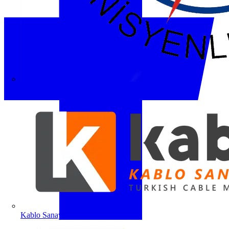
ETO
Kablo Sanayicileri Derneği