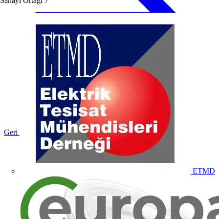
Sanayi Ortağı
7
Geri dön Ürünler
ETMD