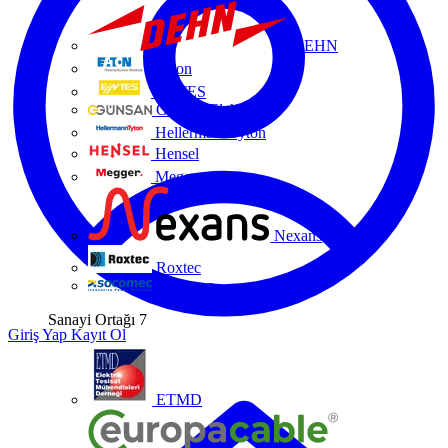
DEHN
Eaton
ENTES
Günsan Elektrik
HellermannTyton
Hensel
Megger
Nexans
Roxtec
Socomec
Sanayi Ortağı
7
Giriş Yap
Kayıt Ol
ETMD