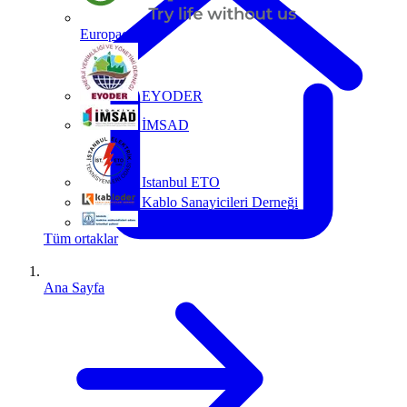
Europacable
EYODER
İMSAD
Istanbul ETO
Kablo Sanayicileri Derneği
MMO
Tüm ortaklar
Ana Sayfa