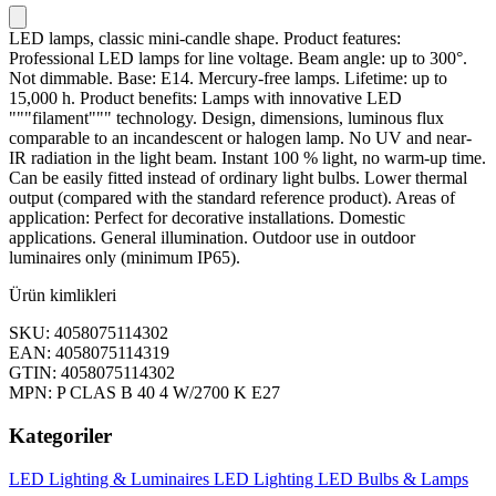
LED lamps, classic mini-candle shape. Product features:
Professional LED lamps for line voltage. Beam angle: up to 300°.
Not dimmable. Base: E14. Mercury-free lamps. Lifetime: up to
15,000 h. Product benefits: Lamps with innovative LED
"""filament""" technology. Design, dimensions, luminous flux
comparable to an incandescent or halogen lamp. No UV and near-
IR radiation in the light beam. Instant 100 % light, no warm-up time.
Can be easily fitted instead of ordinary light bulbs. Lower thermal
output (compared with the standard reference product). Areas of
application: Perfect for decorative installations. Domestic
applications. General illumination. Outdoor use in outdoor
luminaires only (minimum IP65).
Ürün kimlikleri
SKU: 4058075114302
EAN: 4058075114319
GTIN: 4058075114302
MPN: P CLAS B 40 4 W/2700 K E27
Kategoriler
LED Lighting & Luminaires
LED Lighting
LED Bulbs & Lamps