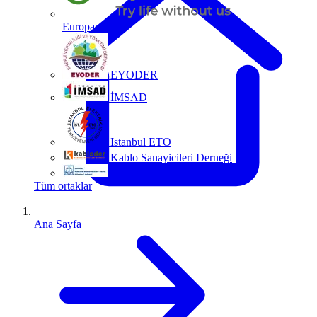
Europacable
EYODER
İMSAD
Istanbul ETO
Kablo Sanayicileri Derneği
MMO
Tüm ortaklar
Ana Sayfa