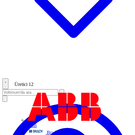
Üretici
12
ABB
Brady