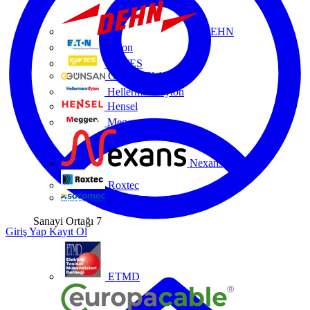
DEHN
Eaton
ENTES
Günsan Elektrik
HellermannTyton
Hensel
Megger
Nexans
Roxtec
Socomec
Sanayi Ortağı
7
Giriş Yap
Kayıt Ol
ETMD