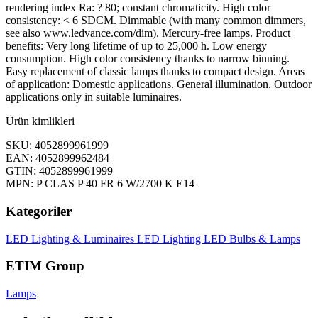
rendering index Ra: ? 80; constant chromaticity. High color
consistency: < 6 SDCM. Dimmable (with many common dimmers,
see also www.ledvance.com/dim). Mercury-free lamps. Product
benefits: Very long lifetime of up to 25,000 h. Low energy
consumption. High color consistency thanks to narrow binning.
Easy replacement of classic lamps thanks to compact design. Areas
of application: Domestic applications. General illumination. Outdoor
applications only in suitable luminaires.
Ürün kimlikleri
SKU: 4052899961999
EAN: 4052899962484
GTIN: 4052899961999
MPN: P CLAS P 40 FR 6 W/2700 K E14
Kategoriler
LED Lighting & Luminaires
LED Lighting
LED Bulbs & Lamps
ETIM Group
Lamps