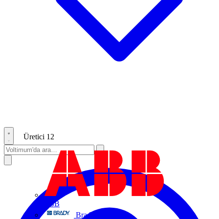
Üretici
12
ABB
Brady