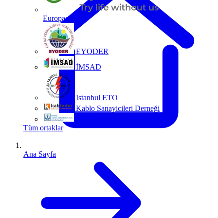
Europacable
EYODER
İMSAD
Istanbul ETO
Kablo Sanayicileri Derneği
MMO
Tüm ortaklar
Ana Sayfa