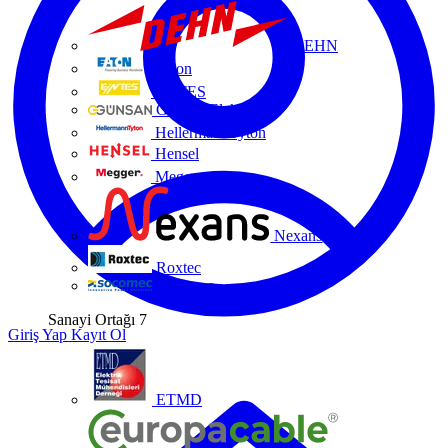
DEHN
Eaton
ENTES
Günsan Elektrik
HellermannTyton
Hensel
Megger
Nexans
Roxtec
Socomec
Sanayi Ortağı
7
Giriş Yap
Kayıt Ol
ETMD