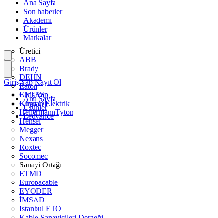
Ana Sayfa
Son haberler
Akademi
Ürünler
Markalar
Üretici
ABB
Brady
DEHN
Giriş Yap
Kayıt Ol
Eaton
ENTES
Giriş Yap
Ana Sayfa
Günsan Elektrik
Kayıt Ol
Ürünler
HellermannTyton
Ledvance
Hensel
Megger
Nexans
Roxtec
Socomec
Sanayi Ortağı
ETMD
Europacable
EYODER
İMSAD
Istanbul ETO
Kablo Sanayicileri Derneği