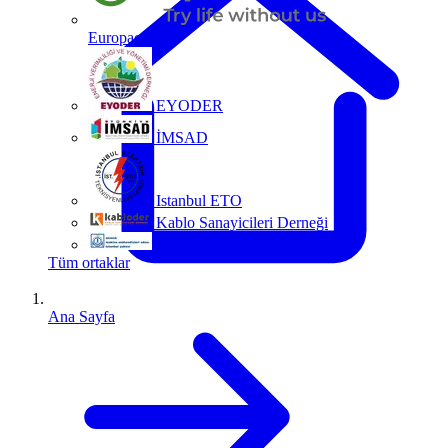
Europacable
EYODER
İMSAD
Istanbul ETO
Kablo Sanayicileri Derneği
MMO
Tüm ortaklar
Ana Sayfa