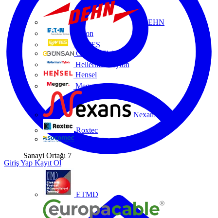
DEHN
Eaton
ENTES
Günsan Elektrik
HellermannTyton
Hensel
Megger
Nexans
Roxtec
Socomec
Sanayi Ortağı
7
Giriş Yap
Kayıt Ol
ETMD