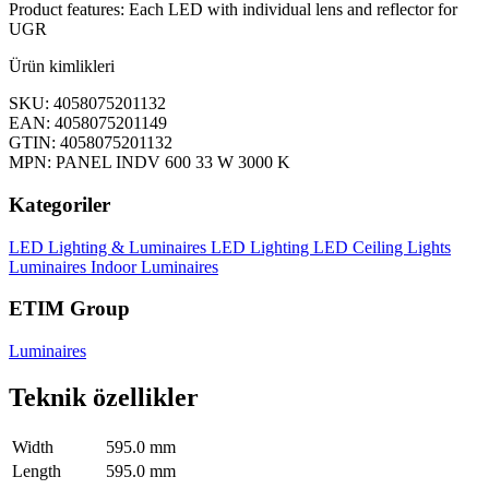
Product features: Each LED with individual lens and reflector for
UGR
Ürün kimlikleri
SKU: 4058075201132
EAN: 4058075201149
GTIN: 4058075201132
MPN: PANEL INDV 600 33 W 3000 K
Kategoriler
LED Lighting & Luminaires
LED Lighting
LED Ceiling Lights
Luminaires
Indoor Luminaires
ETIM Group
Luminaires
Teknik özellikler
Width
595.0 mm
Length
595.0 mm