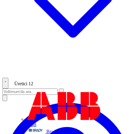
Üretici
12
ABB
Brady