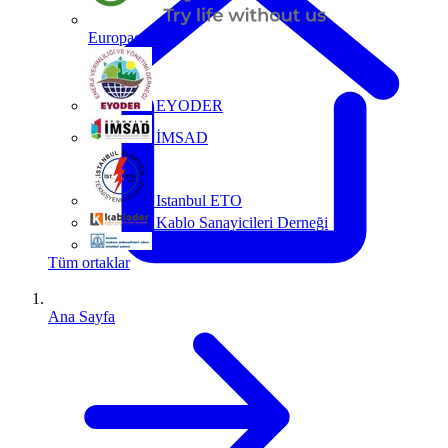
Europacable
EYODER
İMSAD
Istanbul ETO
Kablo Sanayicileri Derneği
MMO
Tüm ortaklar
Ana Sayfa