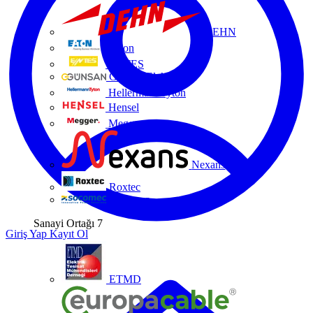
DEHN
Eaton
ENTES
Günsan Elektrik
HellermannTyton
Hensel
Megger
Nexans
Roxtec
Socomec
Sanayi Ortağı
7
Giriş Yap
Kayıt Ol
ETMD