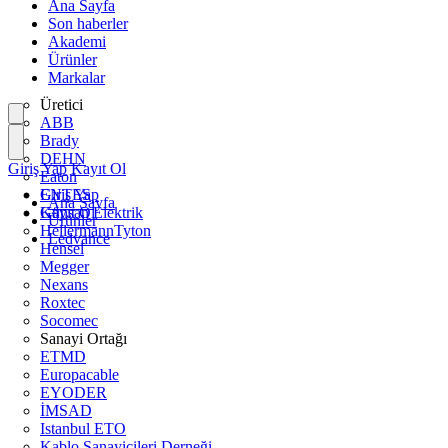
Ana Sayfa
Son haberler
Akademi
Ürünler
Markalar
Üretici
ABB
Brady
DEHN
Giriş Yap
Kayıt Ol
Eaton
ENTES
Giriş Yap
Ana Sayfa
Günsan Elektrik
Kayıt Ol
Ürünler
HellermannTyton
Ledvance
Hensel
Megger
Nexans
Roxtec
Socomec
Sanayi Ortağı
ETMD
Europacable
EYODER
İMSAD
Istanbul ETO
Kablo Sanayicileri Derneği