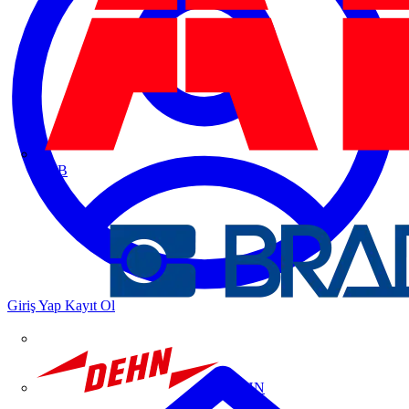
ABB
Giriş Yap
Kayıt Ol
DEHN