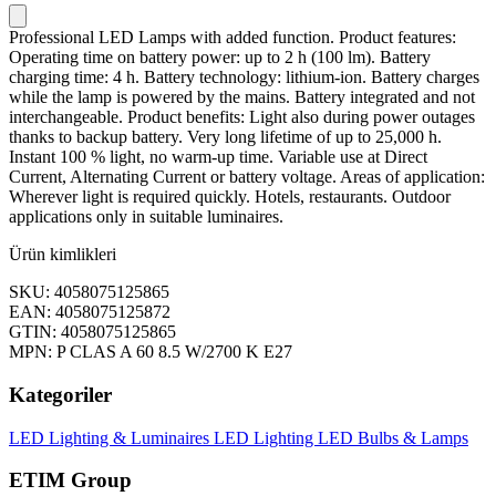
Professional LED Lamps with added function. Product features:
Operating time on battery power: up to 2 h (100 lm). Battery
charging time: 4 h. Battery technology: lithium-ion. Battery charges
while the lamp is powered by the mains. Battery integrated and not
interchangeable. Product benefits: Light also during power outages
thanks to backup battery. Very long lifetime of up to 25,000 h.
Instant 100 % light, no warm-up time. Variable use at Direct
Current, Alternating Current or battery voltage. Areas of application:
Wherever light is required quickly. Hotels, restaurants. Outdoor
applications only in suitable luminaires.
Ürün kimlikleri
SKU: 4058075125865
EAN: 4058075125872
GTIN: 4058075125865
MPN: P CLAS A 60 8.5 W/2700 K E27
Kategoriler
LED Lighting & Luminaires
LED Lighting
LED Bulbs & Lamps
ETIM Group