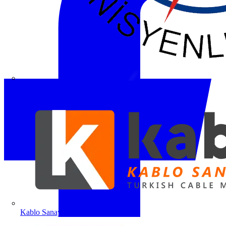
ETO
Kablo Sanayicileri Derneği