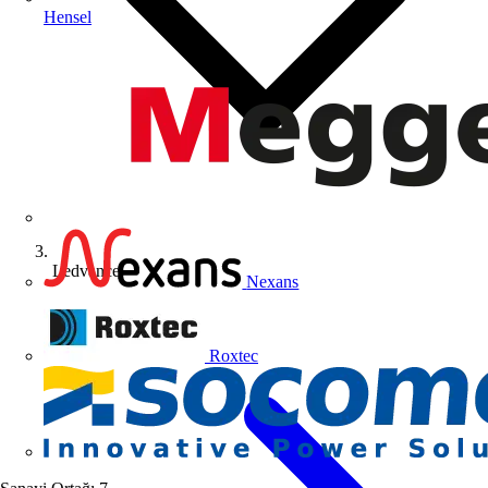
Hensel
Ledvance
Nexans
Roxtec