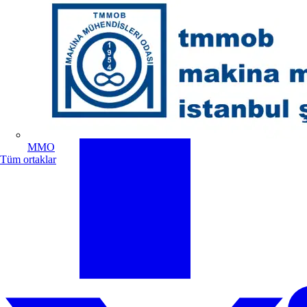
MMO
Tüm ortaklar