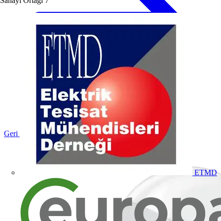
Sanayi Ortağı
7
Geri dön Ürünler
ETMD