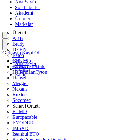
Ana Sayfa
Son haberler
Akademi
Ürünler
Markalar
Üretici
ABB
Brady
DEHN
Giriş Yap
Kayıt Ol
Eaton
ENTES
Giriş Yap
Ana Sayfa
Günsan Elektrik
Kayıt Ol
Ürünler
HellermannTyton
Eaton
Hensel
Megger
Nexans
Roxtec
Socomec
Sanayi Ortağı
ETMD
Europacable
EYODER
İMSAD
Istanbul ETO
Kablo Sanayicileri Derneği