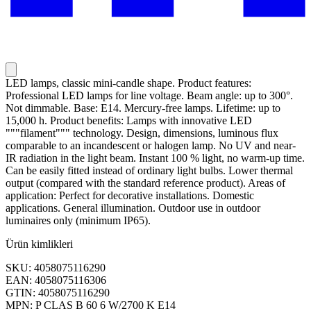
LED lamps, classic mini-candle shape. Product features:
Professional LED lamps for line voltage. Beam angle: up to 300°.
Not dimmable. Base: E14. Mercury-free lamps. Lifetime: up to
15,000 h. Product benefits: Lamps with innovative LED
"""filament""" technology. Design, dimensions, luminous flux
comparable to an incandescent or halogen lamp. No UV and near-
IR radiation in the light beam. Instant 100 % light, no warm-up time.
Can be easily fitted instead of ordinary light bulbs. Lower thermal
output (compared with the standard reference product). Areas of
application: Perfect for decorative installations. Domestic
applications. General illumination. Outdoor use in outdoor
luminaires only (minimum IP65).
Ürün kimlikleri
SKU: 4058075116290
EAN: 4058075116306
GTIN: 4058075116290
MPN: P CLAS B 60 6 W/2700 K E14