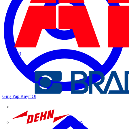
ABB
Giriş Yap
Kayıt Ol
DEHN