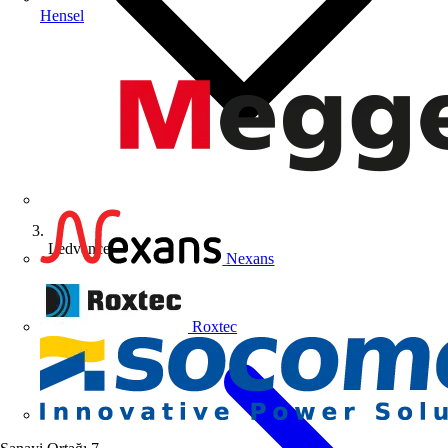
Hensel
Ledvance
Nexans
Roxtec