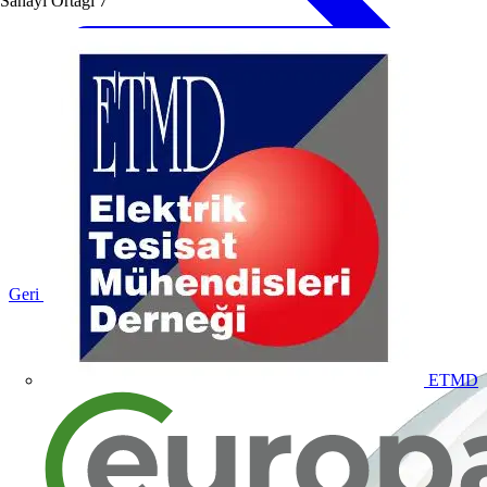
Sanayi Ortağı
7
Geri dön Ürünler
ETMD