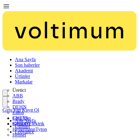
Ana Sayfa
Son haberler
Akademi
Ürünler
Markalar
Üretici
ABB
Brady
DEHN
Giriş Yap
Kayıt Ol
Eaton
ENTES
Giriş Yap
Ana Sayfa
Günsan Elektrik
Kayıt Ol
Ürünler
HellermannTyton
Ledvance
Hensel