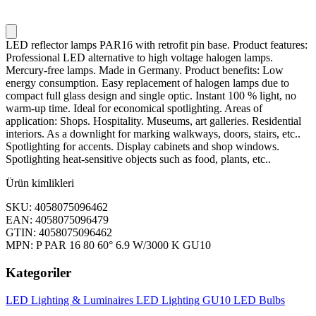
LED reflector lamps PAR16 with retrofit pin base. Product features:
Professional LED alternative to high voltage halogen lamps.
Mercury-free lamps. Made in Germany. Product benefits: Low
energy consumption. Easy replacement of halogen lamps due to
compact full glass design and single optic. Instant 100 % light, no
warm-up time. Ideal for economical spotlighting. Areas of
application: Shops. Hospitality. Museums, art galleries. Residential
interiors. As a downlight for marking walkways, doors, stairs, etc..
Spotlighting for accents. Display cabinets and shop windows.
Spotlighting heat-sensitive objects such as food, plants, etc..
Ürün kimlikleri
SKU: 4058075096462
EAN: 4058075096479
GTIN: 4058075096462
MPN: P PAR 16 80 60° 6.9 W/3000 K GU10
Kategoriler
LED Lighting & Luminaires
LED Lighting
GU10 LED Bulbs