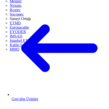
Megger
Nexans
Roxtec
Socomec
Sanayi Ortağı
ETMD
Europacable
EYODER
İMSAD
Istanbul ETO
Kablo Sanayicileri Derneği
MMO
Geri dön Ürünler