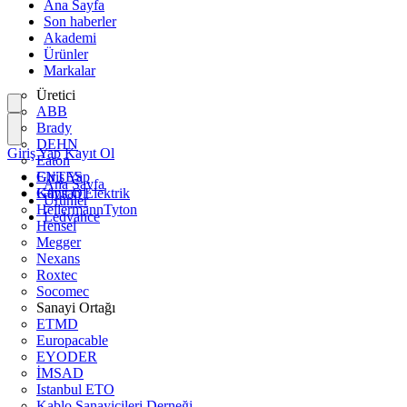
Ana Sayfa
Son haberler
Akademi
Ürünler
Markalar
Üretici
ABB
Brady
DEHN
Giriş Yap
Kayıt Ol
Eaton
ENTES
Giriş Yap
Ana Sayfa
Günsan Elektrik
Kayıt Ol
Ürünler
HellermannTyton
Ledvance
Hensel
Megger
Nexans
Roxtec
Socomec
Sanayi Ortağı
ETMD
Europacable
EYODER
İMSAD
Istanbul ETO
Kablo Sanayicileri Derneği