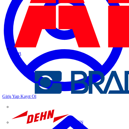
ABB
Giriş Yap
Kayıt Ol
DEHN