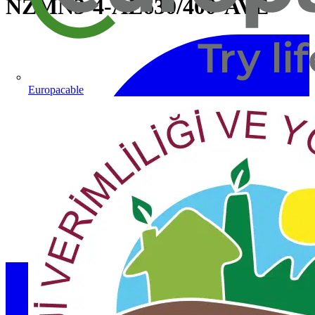
NZMN3-4-AE630/400-AVE
Europacable