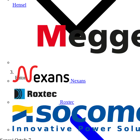
Hensel
Eaton
Nexans
Roxtec