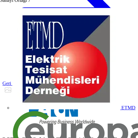
Sanayi Ortağı
7
Geri dön Ürünler
ETMD