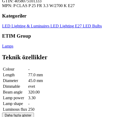
GTIN: 4058075101333
MPN: P CLAS P 25 FR 3.3 W/2700 K E27
Kategoriler
LED Lighting & Luminaires
LED Lighting
E27 LED Bulbs
ETIM Group
Lamps
Teknik özellikler
Colour
-
Length
77.0 mm
Diameter
45.0 mm
Dimmable
evet
Beam angle
320.00
Lamp power
3.30
Lamp shape
-
Luminous flux
250
Daha fazla göster