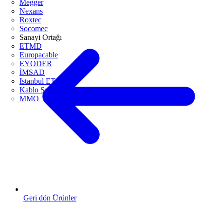
Megger
Nexans
Roxtec
Socomec
Sanayi Ortağı
ETMD
Europacable
EYODER
İMSAD
Istanbul ETO
Kablo Sanayicileri Derneği
MMO
Geri dön Ürünler