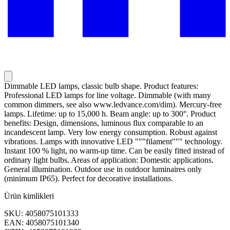
Dimmable LED lamps, classic bulb shape. Product features:
Professional LED lamps for line voltage. Dimmable (with many
common dimmers, see also www.ledvance.com/dim). Mercury-free
lamps. Lifetime: up to 15,000 h. Beam angle: up to 300°. Product
benefits: Design, dimensions, luminous flux comparable to an
incandescent lamp. Very low energy consumption. Robust against
vibrations. Lamps with innovative LED """filament""" technology.
Instant 100 % light, no warm-up time. Can be easily fitted instead of
ordinary light bulbs. Areas of application: Domestic applications.
General illumination. Outdoor use in outdoor luminaires only
(minimum IP65). Perfect for decorative installations.
Ürün kimlikleri
SKU: 4058075101333
EAN: 4058075101340