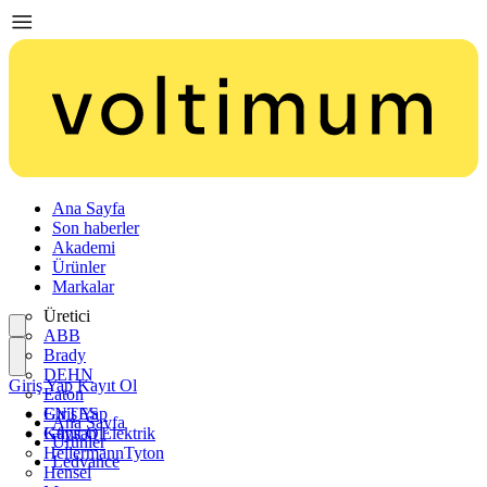
Ana Sayfa
Son haberler
Akademi
Ürünler
Markalar
Üretici
ABB
Brady
DEHN
Giriş Yap
Kayıt Ol
Eaton
ENTES
Giriş Yap
Ana Sayfa
Günsan Elektrik
Kayıt Ol
Ürünler
HellermannTyton
Ledvance
Hensel