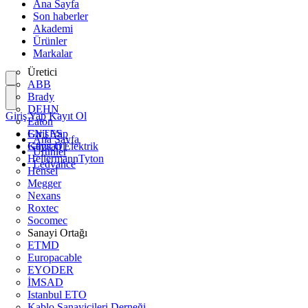
Ana Sayfa
Son haberler
Akademi
Ürünler
Markalar
Üretici
ABB
Brady
DEHN
Giriş Yap
Kayıt Ol
Eaton
ENTES
Giriş Yap
Ana Sayfa
Günsan Elektrik
Kayıt Ol
Ürünler
HellermannTyton
Ledvance
Hensel
Megger
Nexans
Roxtec
Socomec
Sanayi Ortağı
ETMD
Europacable
EYODER
İMSAD
Istanbul ETO
Kablo Sanayicileri Derneği