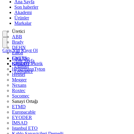
Ana Sayfa
Son haberler
Akademi
Ürünler
Markalar
Üretici
ABB
Brady
DEHN
Giriş Yap
Kayıt Ol
Eaton
ENTES
Giriş Yap
Ana Sayfa
Günsan Elektrik
Kayıt Ol
Ürünler
HellermannTyton
Ledvance
Hensel
Megger
Nexans
Roxtec
Socomec
Sanayi Ortağı
ETMD
Europacable
EYODER
İMSAD
Istanbul ETO
Kablo Sanayicileri Derneği