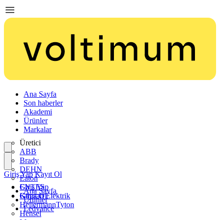
Ana Sayfa
Son haberler
Akademi
Ürünler
Markalar
Üretici
ABB
Brady
DEHN
Giriş Yap
Kayıt Ol
Eaton
ENTES
Giriş Yap
Ana Sayfa
Günsan Elektrik
Kayıt Ol
Ürünler
HellermannTyton
Ledvance
Hensel