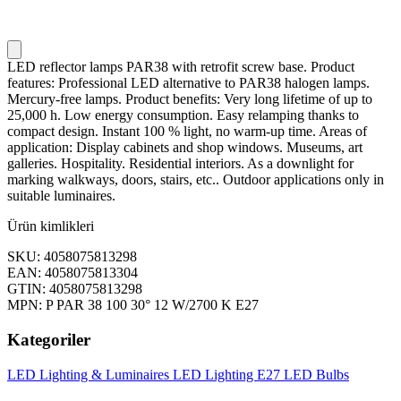
LED reflector lamps PAR38 with retrofit screw base. Product
features: Professional LED alternative to PAR38 halogen lamps.
Mercury-free lamps. Product benefits: Very long lifetime of up to
25,000 h. Low energy consumption. Easy relamping thanks to
compact design. Instant 100 % light, no warm-up time. Areas of
application: Display cabinets and shop windows. Museums, art
galleries. Hospitality. Residential interiors. As a downlight for
marking walkways, doors, stairs, etc.. Outdoor applications only in
suitable luminaires.
Ürün kimlikleri
SKU: 4058075813298
EAN: 4058075813304
GTIN: 4058075813298
MPN: P PAR 38 100 30° 12 W/2700 K E27
Kategoriler
LED Lighting & Luminaires
LED Lighting
E27 LED Bulbs