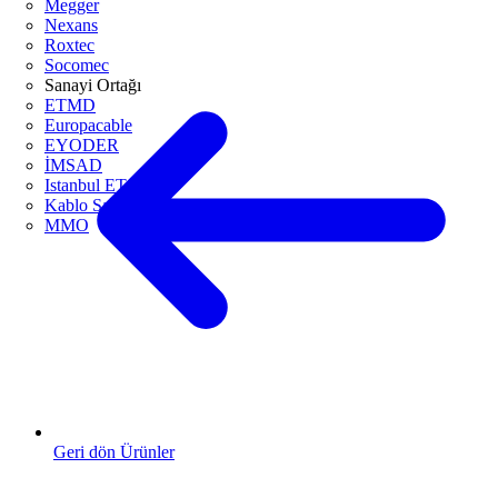
Megger
Nexans
Roxtec
Socomec
Sanayi Ortağı
ETMD
Europacable
EYODER
İMSAD
Istanbul ETO
Kablo Sanayicileri Derneği
MMO
Geri dön Ürünler