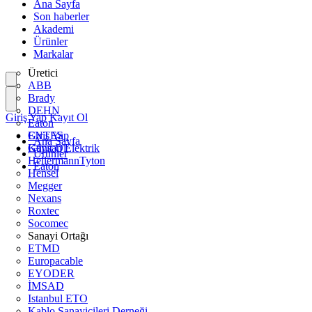
Ana Sayfa
Son haberler
Akademi
Ürünler
Markalar
Üretici
ABB
Brady
DEHN
Giriş Yap
Kayıt Ol
Eaton
ENTES
Giriş Yap
Ana Sayfa
Günsan Elektrik
Kayıt Ol
Ürünler
HellermannTyton
Eaton
Hensel
Megger
Nexans
Roxtec
Socomec
Sanayi Ortağı
ETMD
Europacable
EYODER
İMSAD
Istanbul ETO
Kablo Sanayicileri Derneği